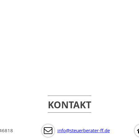
Jessica Daudert
Judith Lenz
Sekretariat
Auszubildende
KONTAKT
46818
info@steuerberater-ff.de