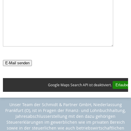
E-Mail senden
Google Maps Search API ist deaktiviert.
Erlauben
Unser Team der Schmidt & Partner GmbH, Niederlassung
Frankfurt (O), ist in Fragen der Finanz- und Lohnbuchhaltung,
Jahresabschlusserstellung mit den dazu gehörigen
Steuererklärungen im gewerblichen wie im privaten Bereich
sowie in der steuerlichen wie auch betriebswirtschaftlichen