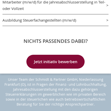
Mitarbeiter (m/w/d) für die Jahresabschlusserstellung in Teil-
oder Vollzeit
Ausbildung Steuerfachangestellten (m/w/d)
NICHTS PASSENDES DABEI?
Jetzt initiativ bewerben
Unser Team der Schmidt & Partner GmbH, Niederlassung
Frankfurt (O), ist in Fragen der Finanz- und Lohnbuchhaltung,
Jahresabschlusserstellung mit den dazu gehörigen
Steuererklärungen im gewerblichen wie im privaten Bereich
sowie in der steuerlichen wie auch betriebswirtschaftlichen
Beratung für Sie der richtige Ansprechpartner.