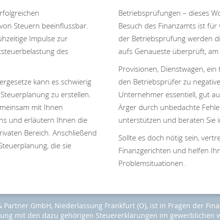
erfolgreichen
Betriebsprüfungen – dieses Wo
von Steuern beeinflussbar.
Besuch des Finanzamts ist für
hzeitige Impulse zur
der Betriebsprüfung werden d
tsteuerbelastung des
aufs Genaueste überprüft, am 
Provisionen, Dienstwagen, ein 
ergesetze kann es schwierig
den Betriebsprüfer zu negative
 Steuerplanung zu erstellen.
Unternehmer essentiell, gut au
Gemeinsam mit Ihnen
Ärger durch unbedachte Fehler 
s und erläutern Ihnen die
unterstützen und beraten Sie i
ivaten Bereich. Anschließend
Sollte es doch nötig sein, ver
Steuerplanung, die sie
Finanzgerichten und helfen I
Problemsituationen.
Partner GmbH, Niederlassung Frankfurt (O), ist in Fragen der Fi
lung mit den dazu gehörigen Steuererklärungen im gewerblichen w